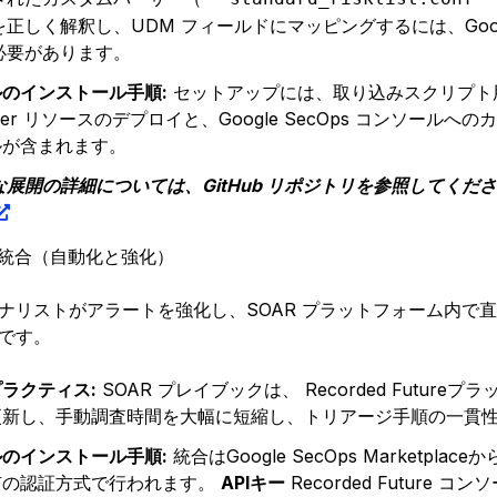
正しく解釈し、UDM フィールドにマッピングするには、Googl
必要があります。
のインストール手順:
セットアップには、取り込みスクリプト用の Goo
uler リソースのデプロイと、Google SecOps コンソールへ
ルが含まれます。
な展開の詳細については、GitHub リポジトリを参照してくだ
Rの統合（自動化と強化）
ナリストがアラートを強化し、SOAR プラットフォーム内で
です。
ラクティス:
SOAR プレイブックは、 Recorded Futu
更新し、手動調査時間を大幅に短縮し、トリアージ手順の一貫
のインストール手順:
統合はGoogle SecOps Market
有の認証方式で行われます。
APIキー
Recorded Future