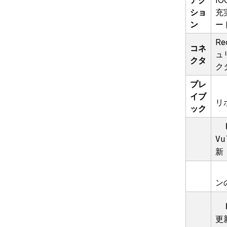
アク
I
ショ
充
ン
ー
Re
コネ
ュ
クタ
ク
プレ
イブ
リ
ック
Vu
新
ン
更