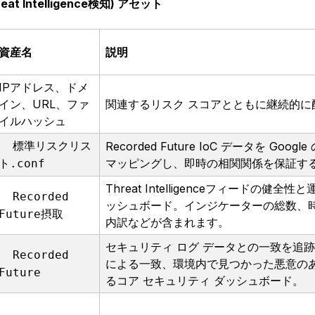
hreat Intelligence検知) アセット
資産名
説明
IPアドレス、ドメ
イン、URL、ファ
関連するリスク スコアとともに継続的に
イルハッシュ
標準リスクリス
Recorded Future IoC データを Go
マッピングし、即時の相関関係を保証す
ト.conf
Threat Intelligenceフィード
Recorded 
ッシュボード。インジケーターの総数、
Future摂取
内訳などが含まれます。
セキュリティ ログ データとの一致を追
Recorded 
による一致、環境内で見つかった悪意のあ
Future
るコア セキュリティ ダッシュボード。