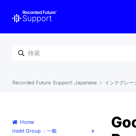
Recorded Future Support: Japanese
インテグレー
Go
Home
Insikt Group ：一般