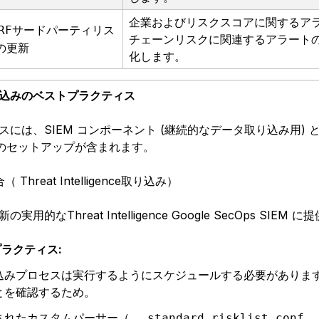
企業およびリスクスコアに関するア
RFサードパーティリス
チェーンリスクに関連するアラート
の更新
化します。
込みのベストプラクティス
スには、SIEM コンポーネント (継続的なデータ取り込み用) と
方のセットアップが含まれます。
合（ Threat Intelligence取り込み）
実用的なThreat Intelligence Google SecOps SI
ラクティス:
込みプロセスは実行するようにスケジュールする必要がありま
とを確認するため。
されたカスタムパーサー（
standard_risklist.conf