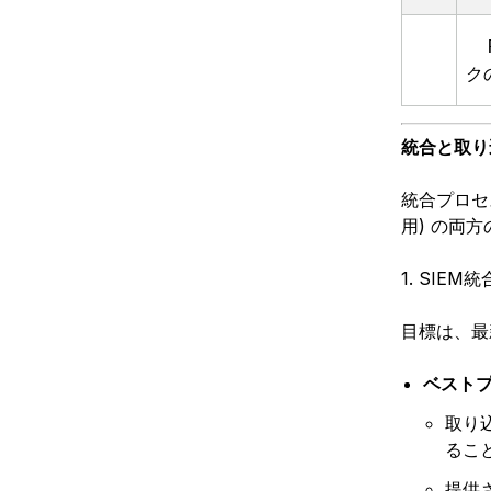
ク
統合と取り
統合プロセ
用) の両
1. SIEM統
目標は、最新の
ベストプ
取り
るこ
提供