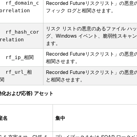
rf_domain_c
Recorded Futureリスクリスト」
フィック ログと相関させます。
orrelation
リスク リストの悪意のあるファイル ハッシュ
rf_hash_cor
グ、Windows イベント、脆弱性スキャ
relation
ます。
Recorded Futureリスクリスト」の
rf_ip_相関
相関させます。
rf_url_相
Recorded Futureリスクリスト」の悪
と相関させます。
関
自動化および応答) アセット
産名
集中