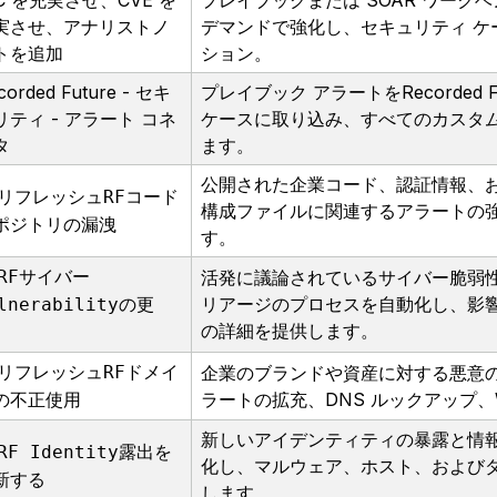
OC を充実させ、CVE を
プレイブックまたは SOAR ワー
実させ、アナリストノ
デマンドで強化し、セキュリティ ケー
トを追加
ション。
corded Future - セキ
プレイブック アラートをRecorded 
リティ - アラート コネ
ケースに取り込み、すべてのカスタム
タ
ます。
公開された企業コード、認証情報、お
リフレッシュRFコード
構成ファイルに関連するアラートの
ポジトリの漏洩
す。
RFサイバー
活発に議論されているサイバー脆弱性 
リアージのプロセスを自動化し、影響を受け
lnerabilityの更
の詳細を提供します。
リフレッシュRFドメイ
企業のブランドや資産に対する悪意
ラートの拡充、DNS ルックアップ、
の不正使用
新しいアイデンティティの暴露と情
RF Identity露出を
化し、マルウェア、ホスト、および
新する
します。