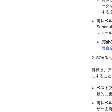
ータを
する
高レベル
Sched
ストー
完全
統合
2. SOA
目標は、ア
にすること
ベストプ
動的に
高レベル
ザー固