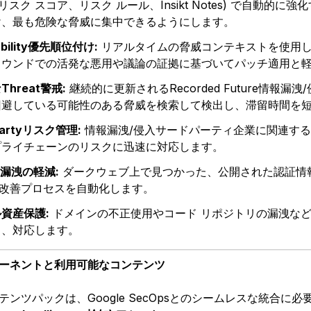
(リスク スコア、リスク ルール、Insikt Notes) で自動
け、最も危険な脅威に集中できるようにします。
ability優先順位付け:
リアルタイムの脅威コンテキストを使用して
ラウンドでの活発な悪用や議論の証拠に基づいてパッチ適用と
hreat警戒:
継続的に更新されるRecorded Future情報漏洩
回避している可能性のある脅威を検索して検出し、滞留時間を
-Partyリスク管理:
情報漏洩/侵入サードパーティ企業に関連す
プライチェーンのリスクに迅速に対応します。
ity漏洩の軽減:
ダークウェブ上で見つかった、公開された認証情
/改善プロセスを自動化します。
資産保護:
ドメインの不正使用やコード リポジトリの漏洩な
し、対応します。
ーネントと利用可能なコンテンツ
テンツパックは、Google SecOpsとのシームレスな統合に