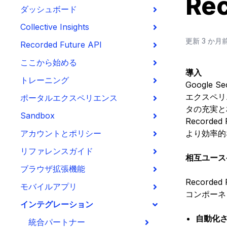
Rec
ダッシュボード
Collective Insights
更新
3 か月
Recorded Future API
ここから始める
導入
トレーニング
Google S
エクスペリエ
ポータルエクスペリエンス
タの充実と
Sandbox
Record
アカウントとポリシー
より効率的
リファレンスガイド
相互ユース
ブラウザ拡張機能
Recorde
モバイルアプリ
コンポーネ
インテグレーション
自動化さ
統合パートナー